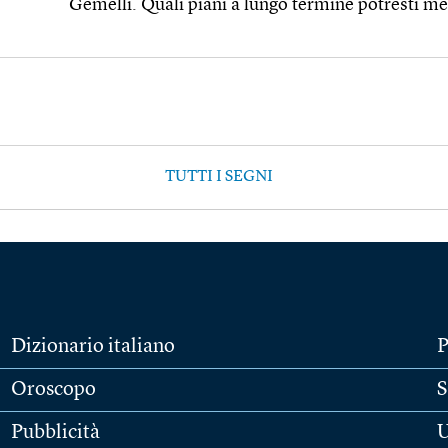
Gemelli. Quali piani a lungo termine potresti me
TUTTI I SEGNI
Dizionario italiano
P
Oroscopo
S
Pubblicità
U