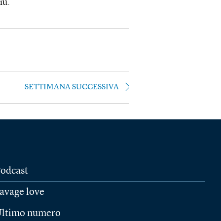
iù.
SETTIMANA SUCCESSIVA
odcast
avage love
ltimo numero