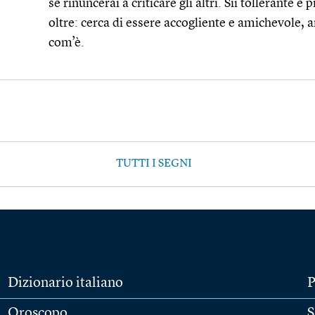
se rinuncerai a criticare gli altri. Sii tollerante 
oltre: cerca di essere accogliente e amichevole
com’è.
TUTTI I SEGNI
Dizionario italiano
P
Oroscopo
S