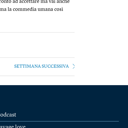
e pronto ad accettare ma vai anche
, ama la commedia umana così
SETTIMANA SUCCESSIVA
odcast
avage love