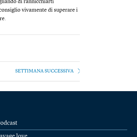
gliando di rannicchiarti
 consiglio vivamente di superare i
re.
SETTIMANA SUCCESSIVA
odcast
avage love