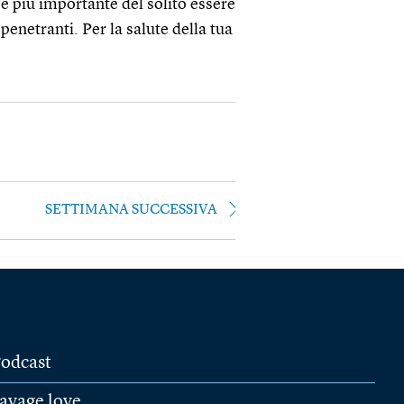
 è più importante del solito essere
enetranti. Per la salute della tua
SETTIMANA SUCCESSIVA
odcast
avage love