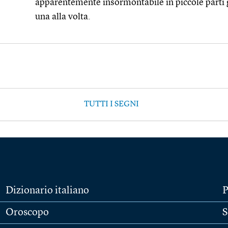
apparentemente insormontabile in piccole parti g
una alla volta.
TUTTI I SEGNI
Dizionario italiano
P
Oroscopo
S