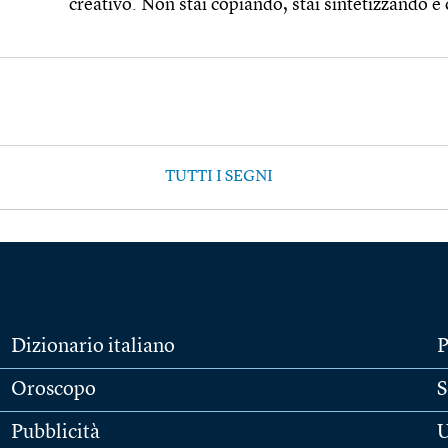
creativo. Non stai copiando, stai sintetizzando e
TUTTI I SEGNI
Dizionario italiano
P
Oroscopo
S
Pubblicità
U