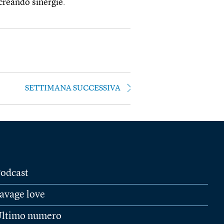
 creando sinergie.
SETTIMANA SUCCESSIVA
odcast
avage love
ltimo numero