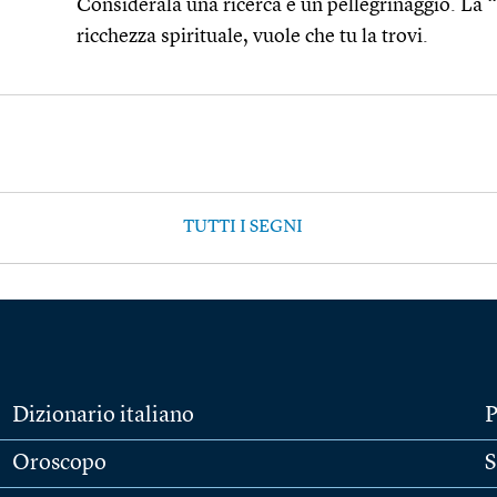
Considerala una ricerca e un pellegrinaggio. La 
ricchezza spirituale, vuole che tu la trovi.
TUTTI I SEGNI
Dizionario italiano
P
Oroscopo
S