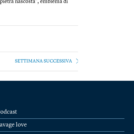
“pietra nascosta”, emblema di
SETTIMANA SUCCESSIVA
odcast
avage love