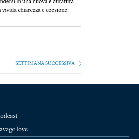
ondersi in una nuova e duratura
in vivida chiarezza e coesione.
SETTIMANA SUCCESSIVA
odcast
avage love