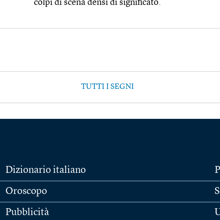
colpi di scena densi di significato.
TUTTI I SEGNI
Dizionario italiano
P
Oroscopo
S
Pubblicità
U