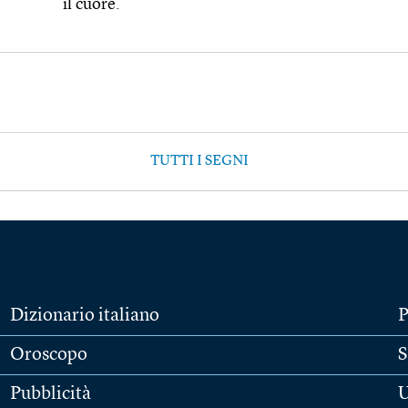
il cuore.
TUTTI I SEGNI
Dizionario italiano
P
Oroscopo
S
Pubblicità
U