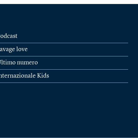
odcast
avage love
ltimo numero
nternazionale Kids