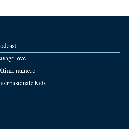
odcast
avage love
ltimo numero
nternazionale Kids