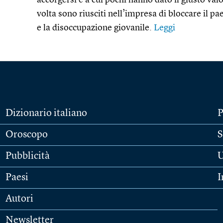
accorgersi e a cui pochi hanno dato il giusto valor
volta sono riusciti nell’impresa di bloccare il p
e la disoccupazione giovanile.
Leggi
Dizionario italiano
P
Oroscopo
S
Pubblicità
U
Paesi
I
Autori
Newsletter