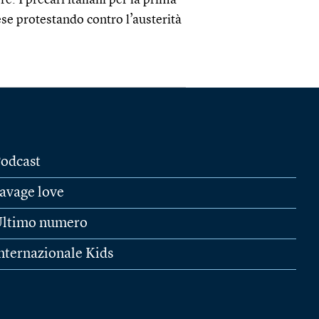
e. I precari italiani per la prima
aese protestando contro l’austerità
odcast
avage love
ltimo numero
nternazionale Kids