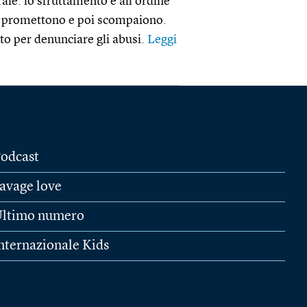
raie: lo sfruttamento è all’ordine
ici promettono e poi scompaiono.
to per denunciare gli abusi.
Leggi
odcast
avage love
ltimo numero
nternazionale Kids