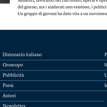
Minatori, lavoratori dei call center, operai e ope
del giorno, ma i sindacati non esistono, i polit
Un gruppo di giovani ha dato vita a un movimen
Dizionario italiano
P
Oroscopo
S
Pubblicità
U
Paesi
I
Autori
Newsletter