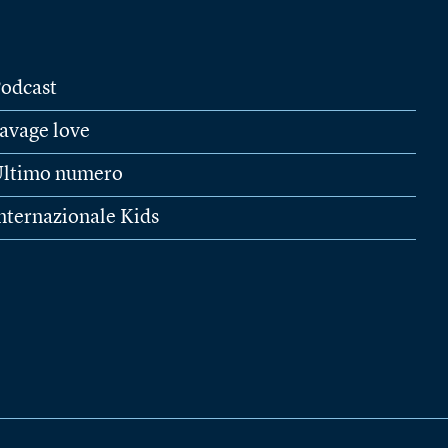
odcast
avage love
ltimo numero
nternazionale Kids