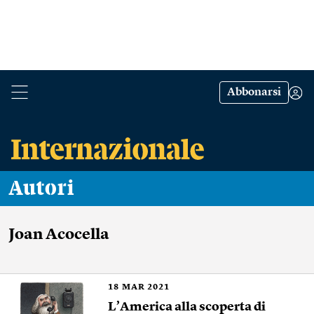
Abbonarsi
Autori
Joan Acocella
18
MAR 2021
L’America alla scoperta di