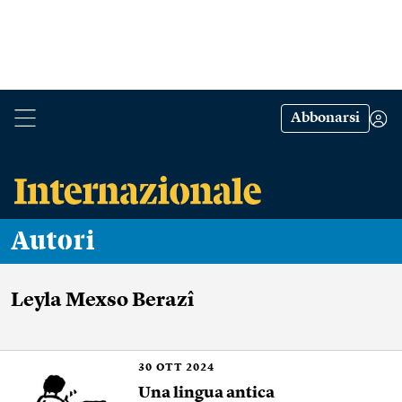
Abbonarsi
Autori
Leyla Mexso Berazî
30
OTT 2024
Una lingua antica