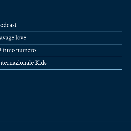
odcast
avage love
ltimo numero
nternazionale Kids