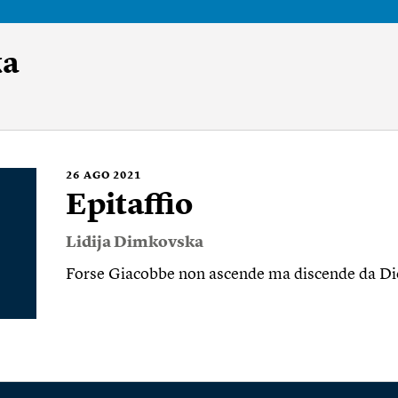
ka
26
AGO 2021
Epitaffio
Lidija Dimkovska
Forse Giacobbe non ascende ma discende da D