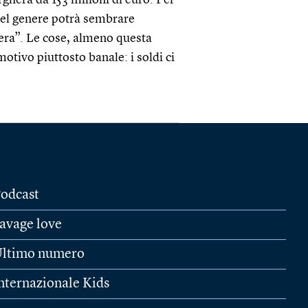
hera da 153 milioni di euro. Per
 del genere potrà sembrare
era”. Le cose, almeno questa
tivo piuttosto banale: i soldi ci
odcast
avage love
ltimo numero
nternazionale Kids