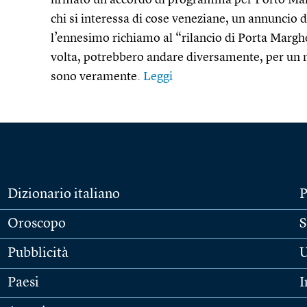
firmato un accordo di programma per Porto Marg
chi si interessa di cose veneziane, un annuncio
l’ennesimo richiamo al “rilancio di Porta Margh
volta, potrebbero andare diversamente, per un mo
sono veramente.
Leggi
Dizionario italiano
P
Oroscopo
S
Pubblicità
U
Paesi
I