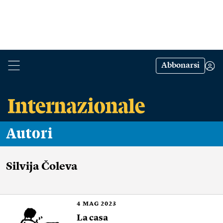
Abbonarsi
Autori
Silvija Čoleva
4
MAG 2023
La casa