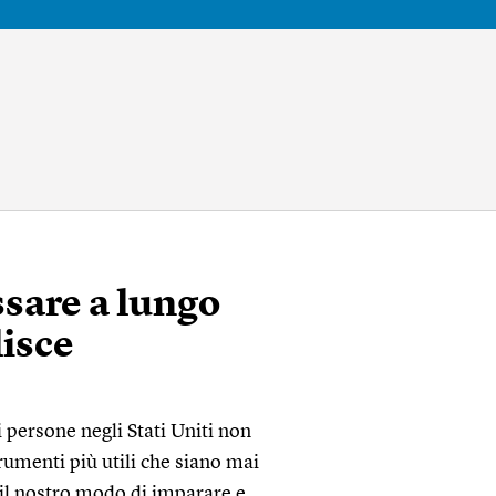
ssare a lungo
isce
 persone negli Stati Uniti non
umenti più utili che siano mai
il nostro modo di imparare e