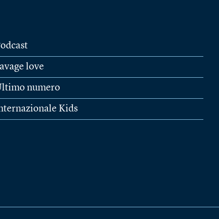
odcast
avage love
ltimo numero
nternazionale Kids