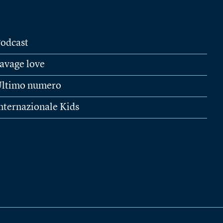
odcast
avage love
ltimo numero
nternazionale Kids