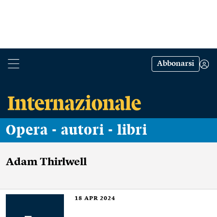
Abbonarsi
Opera - autori - libri
Adam Thirlwell
18
APR 2024