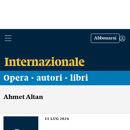
Abbonarsi
Opera - autori - libri
Ahmet Altan
11
LUG 2024