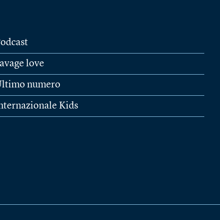
odcast
avage love
ltimo numero
nternazionale Kids