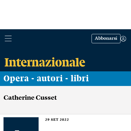
Abbonarsi
Opera - autori - libri
Catherine Cusset
29
SET 2022