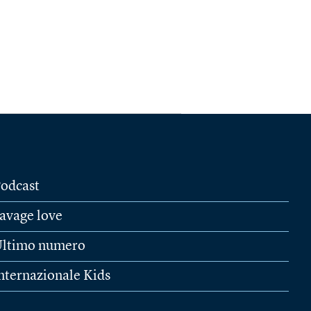
odcast
avage love
ltimo numero
nternazionale Kids