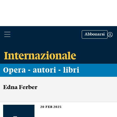
Abbonarsi
Opera - autori - libri
Edna Ferber
20
FEB 2025