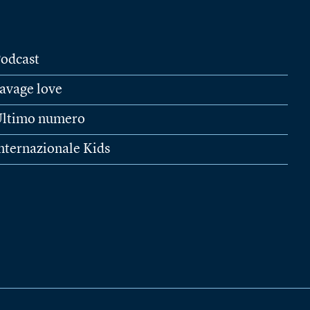
odcast
avage love
ltimo numero
nternazionale Kids