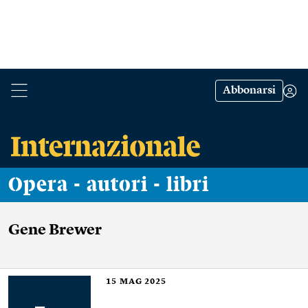
Abbonarsi
Opera - autori - libri
Gene Brewer
15
MAG 2025