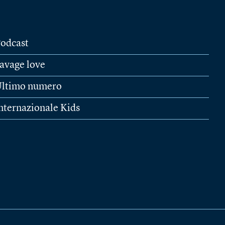
odcast
avage love
ltimo numero
nternazionale Kids