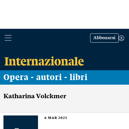
Abbonarsi
Opera - autori - libri
Katharina Volckmer
6
MAR 2025