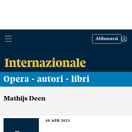
Abbonarsi
Opera - autori - libri
Mathijs Deen
30
APR 2025