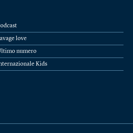
odcast
avage love
ltimo numero
nternazionale Kids