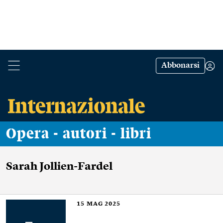
Abbonarsi
Opera - autori - libri
Sarah Jollien-Fardel
15
MAG 2025