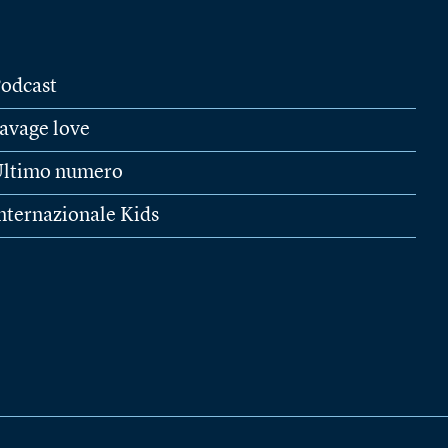
odcast
avage love
ltimo numero
nternazionale Kids