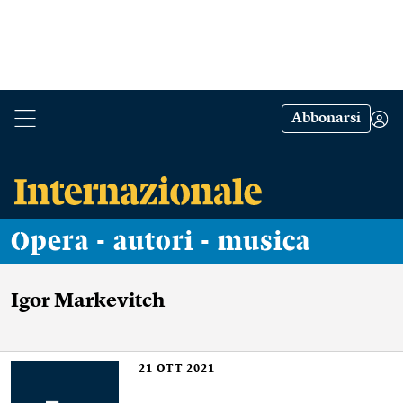
Abbonarsi
Opera - autori - musica
Igor Markevitch
21
OTT 2021