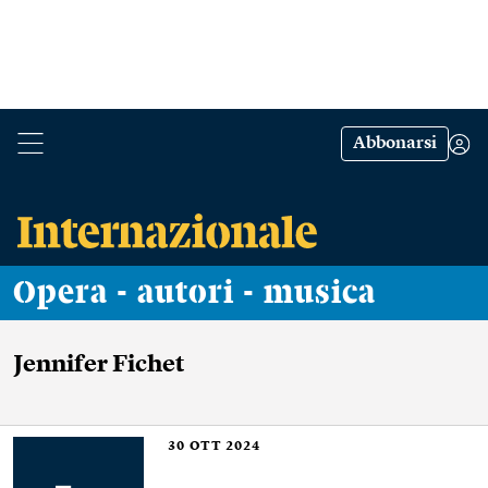
Abbonarsi
Opera - autori - musica
Jennifer Fichet
30
OTT 2024