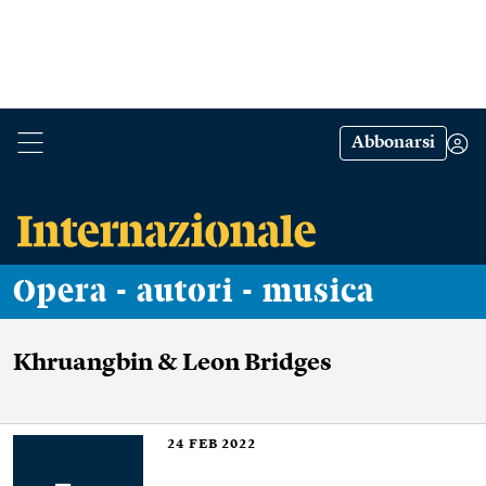
Abbonarsi
Opera - autori - musica
Khruangbin & Leon Bridges
24
FEB 2022