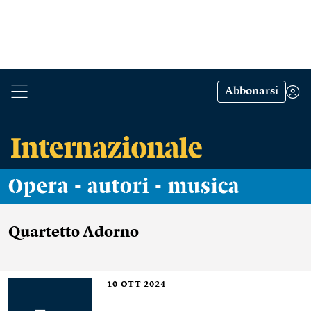
Abbonarsi
Opera - autori - musica
Quartetto Adorno
10
OTT 2024