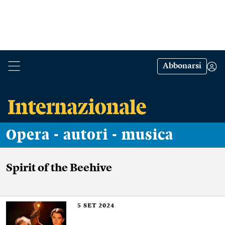
Abbonarsi
Opera - autori - musica
Spirit of the Beehive
5
SET 2024