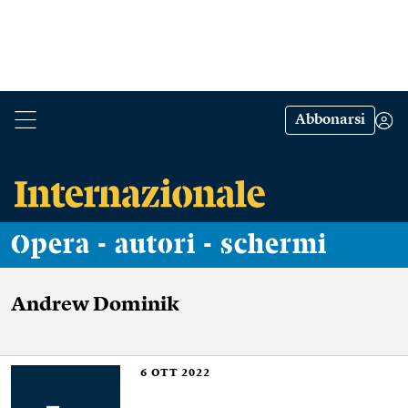
Abbonarsi
Opera - autori - schermi
Andrew Dominik
6
OTT 2022