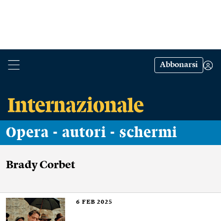
Abbonarsi
Opera - autori - schermi
Brady Corbet
6
FEB 2025