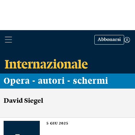
Abbonarsi
Opera - autori - schermi
David Siegel
5
GIU 2025