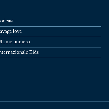
odcast
avage love
ltimo numero
nternazionale Kids