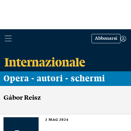
Abbonarsi
Opera - autori - schermi
Gábor Reisz
2
MAG 2024