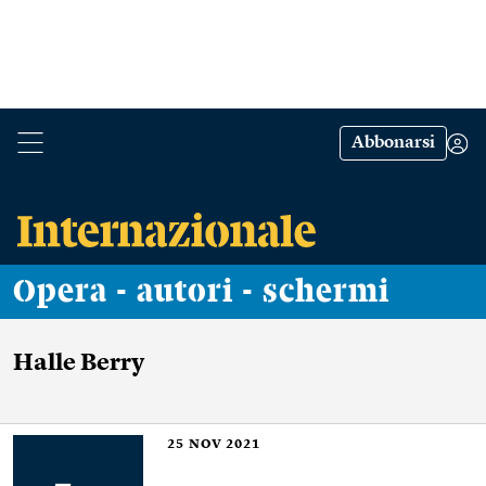
Abbonarsi
Opera - autori - schermi
Halle Berry
25
NOV 2021