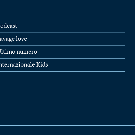
odcast
avage love
ltimo numero
nternazionale Kids