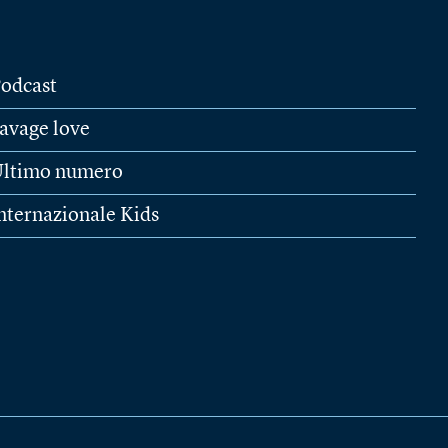
odcast
avage love
ltimo numero
nternazionale Kids